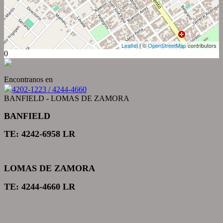
Leaflet
| ©
OpenStreetMap
contributors
0
Encontranos en
4202-1223 / 4244-4660
BANFIELD - LOMAS DE ZAMORA
BANFIELD
TE: 4242-6958 LR
LOMAS DE ZAMORA
TE: 4244-4660 LR