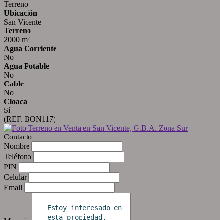
Terreno
Ubicación
San Vicente
Terreno
2000 m²
Agua Corriente
No
Agua Potable
No
Cable
No
Cloaca
Sí
(REF. BON117)
Contacto
Nombre
Teléfono
PIN
Celular
Email