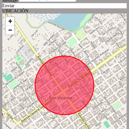
Mensaje
Enviar
UBICACIÓN
+
−