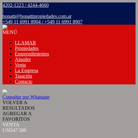
4202-1223 / 4244-4660
|
bonatti@bonattipropiedades.com.ar
+549 11 6991 8904 / +549 11 6991 8907
MENÚ
LLAMAR
Propiedades
Emprendimientos
Alquiler
Venta
La Empresa
Tasación
Contacto
Consultar por Whatsapp
VOLVER A
RESULTADOS
AGREGAR A
FAVORITOS
VENTA
USD47.500