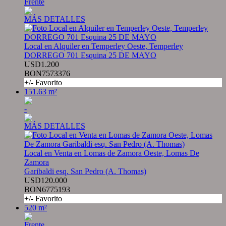
Frente
MÁS DETALLES
Local en Alquiler en Temperley Oeste, Temperley
DORREGO 701 Esquina 25 DE MAYO
USD1.200
BON7573376
+/- Favorito
151.63 m²
-
MÁS DETALLES
Local en Venta en Lomas de Zamora Oeste, Lomas De
Zamora
Garibaldi esq. San Pedro (A. Thomas)
USD120.000
BON6775193
+/- Favorito
520 m²
Frente