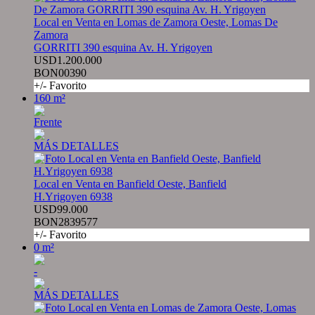
Local en Venta en Lomas de Zamora Oeste, Lomas De
Zamora
GORRITI 390 esquina Av. H. Yrigoyen
USD1.200.000
BON00390
+/- Favorito
160 m²
Frente
MÁS DETALLES
Local en Venta en Banfield Oeste, Banfield
H.Yrigoyen 6938
USD99.000
BON2839577
+/- Favorito
0 m²
-
MÁS DETALLES