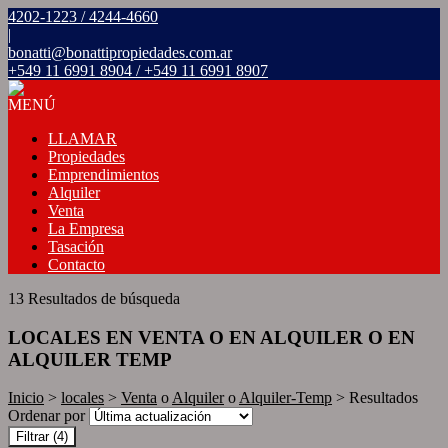
4202-1223 / 4244-4660
|
bonatti@bonattipropiedades.com.ar
+549 11 6991 8904 / +549 11 6991 8907
MENÚ
LLAMAR
Propiedades
Emprendimientos
Alquiler
Venta
La Empresa
Tasación
Contacto
13 Resultados de búsqueda
LOCALES EN VENTA O EN ALQUILER O EN
ALQUILER TEMP
Inicio
>
locales
>
Venta
o
Alquiler
o
Alquiler-Temp
> Resultados
Ordenar por
Filtrar
(4)