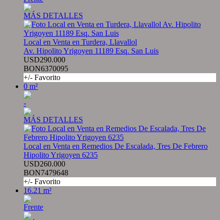
MÁS DETALLES
Local en Venta en Turdera, Llavallol
Av. Hipolito Yrigoyen 11189 Esq. San Luis
USD290.000
BON6370095
+/- Favorito
0 m²
-
MÁS DETALLES
Local en Venta en Remedios De Escalada, Tres De Febrero
Hipolito Yrigoyen 6235
USD260.000
BON7479648
+/- Favorito
16.21 m²
Frente