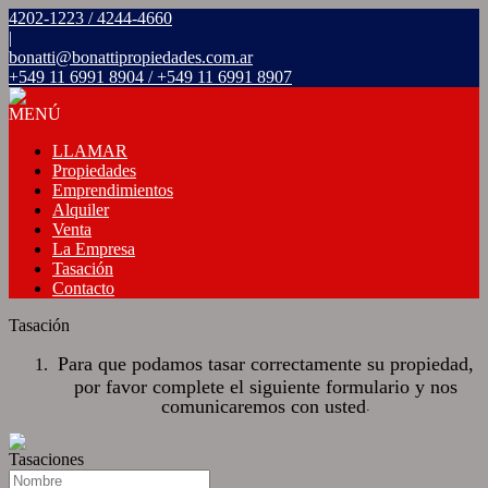
4202-1223 / 4244-4660
|
bonatti@bonattipropiedades.com.ar
+549 11 6991 8904 / +549 11 6991 8907
MENÚ
LLAMAR
Propiedades
Emprendimientos
Alquiler
Venta
La Empresa
Tasación
Contacto
Tasación
Para que podamos tasar correctamente su propiedad,
por favor complete el siguiente formulario y nos
comunicaremos con usted
.
Tasaciones