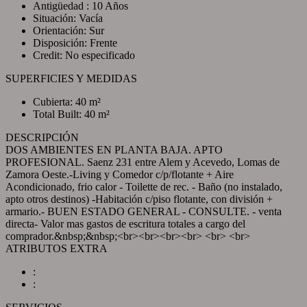
Antigüedad : 10 Años
Situación: Vacía
Orientación: Sur
Disposición: Frente
Credit: No especificado
SUPERFICIES Y MEDIDAS
Cubierta: 40 m²
Total Built: 40 m²
DESCRIPCIÓN
DOS AMBIENTES EN PLANTA BAJA. APTO
PROFESIONAL. Saenz 231 entre Alem y Acevedo, Lomas de
Zamora Oeste.-Living y Comedor c/p/flotante + Aire
Acondicionado, frio calor - Toilette de rec. - Baño (no instalado,
apto otros destinos) -Habitación c/piso flotante, con división +
armario.- BUEN ESTADO GENERAL - CONSULTE. - venta
directa- Valor mas gastos de escritura totales a cargo del
comprador.&nbsp;&nbsp;<br><br><br><br> <br> <br>
ATRIBUTOS EXTRA
:
: