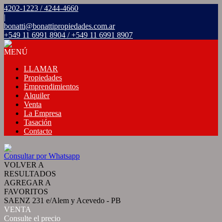
4202-1223 / 4244-4660
|
bonatti@bonattipropiedades.com.ar
+549 11 6991 8904 / +549 11 6991 8907
MENÚ
LLAMAR
Propiedades
Emprendimientos
Alquiler
Venta
La Empresa
Tasación
Contacto
Consultar por Whatsapp
VOLVER A
RESULTADOS
AGREGAR A
FAVORITOS
SAENZ 231 e/Alem y Acevedo - PB
VENTA
Consulte el precio