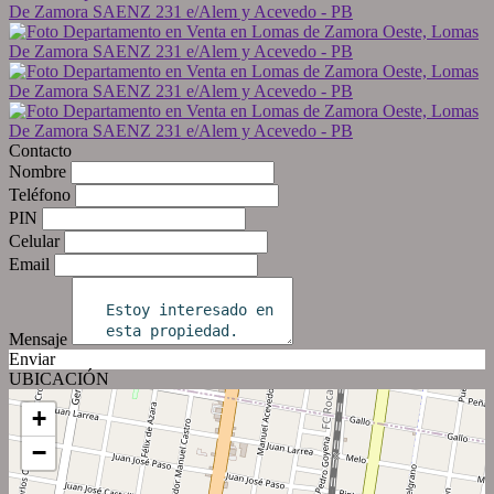
Contacto
Nombre
Teléfono
PIN
Celular
Email
Mensaje
Enviar
UBICACIÓN
+
−