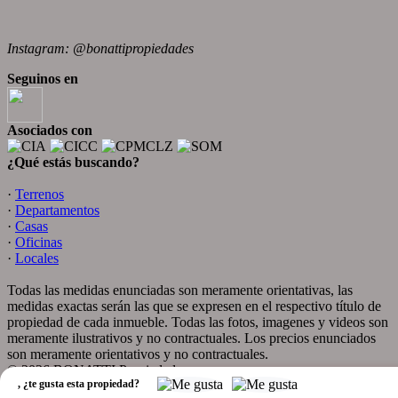
Instagram: @bonattipropiedades
Seguinos en
Asociados con
¿Qué estás buscando?
·
Terrenos
·
Departamentos
·
Casas
·
Oficinas
·
Locales
Todas las medidas enunciadas son meramente orientativas, las
medidas exactas serán las que se expresen en el respectivo título de
propiedad de cada inmueble. Todas las fotos, imagenes y videos son
meramente ilustrativos y no contractuales. Los precios enunciados
son meramente orientativos y no contractuales.
© 2026 BONATTI Propiedades.
,
¿te gusta esta propiedad?
Software Inmobiliario - Tokko Broker