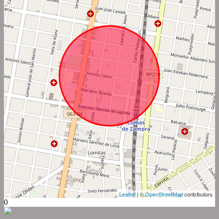
Leaflet
| ©
OpenStreetMap
contributors
0